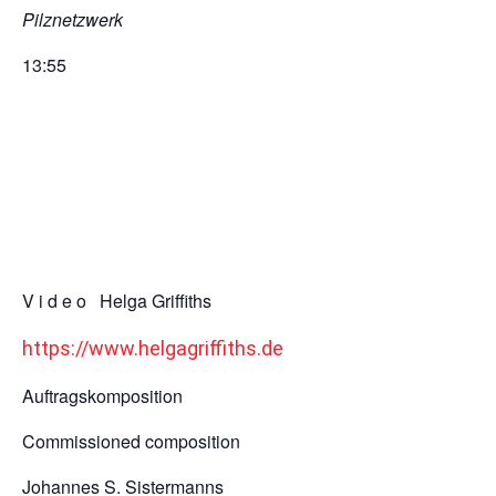
Pilznetzwerk
13:55
V i d e o Helga Griffiths
https://www.helgagriffiths.de
Auftragskomposition
Commissioned composition
Johannes S. Sistermanns
https://www.igb-berlin.de/news/verborgene-
netzwerke-aquatische-pilze-auf-der-expo-2025
Über die Dauer der EXPO 2025 wird das Video innerhalb