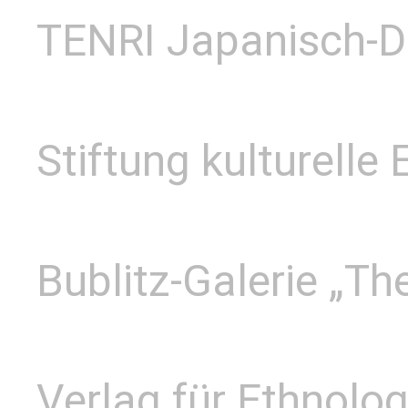
TENRI Japanisch-De
Stiftung kulturell
Bublitz-Galerie „Th
Verlag für Ethnolo