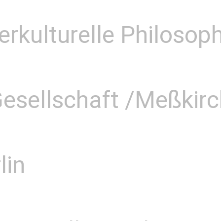
terkulturelle Philosop
esellschaft /Meßkirc
lin