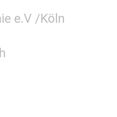
hie e.V /Köln
h