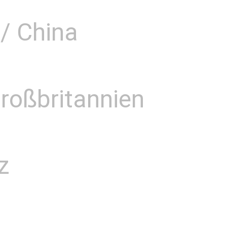
 / China
Großbritannien
z