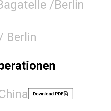
agatelle /Berlin
/ Berlin
perationen
/China
Download PDF