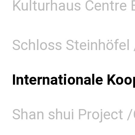
Kulturhaus Centre B
Schloss Steinhöfel 
Internationale Koo
Shan shui Project 