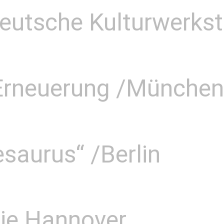
utsche Kulturwerkstat
e Erneuerung /Münche
esaurus“ /Berlin
gie Hannover