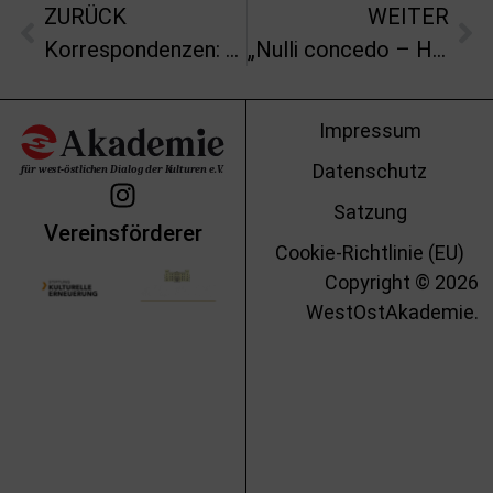
ZURÜCK
WEITER
Korrespondenzen: Philosophie, Kunst und Wissenschaft im Dialog – Gedenkschrift für Reinhard Knodt (1951-2022)
„Nulli concedo – Homo per se!“ Bilder und Texte im westöstlichen Zwischenraum
Impressum
Datenschutz
Satzung
Vereinsförderer
Cookie-Richtlinie (EU)
Copyright © 2026
WestOstAkademie.